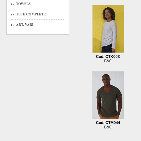
TOWELS
TUTE COMPLETE
ART. VARI
Cod: CTK003
B&C
Cod: CTM044
B&C