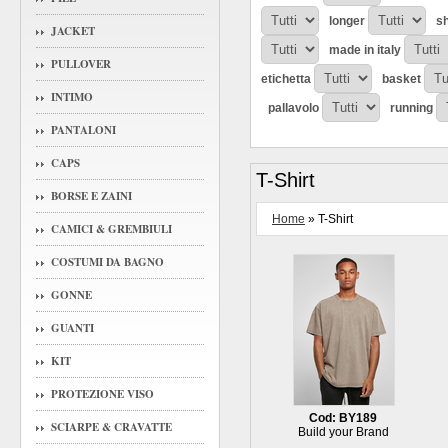
longer
sh
JACKET
made in italy
PULLOVER
etichetta
basket
INTIMO
pallavolo
running
PANTALONI
CAPS
T-Shirt
BORSE E ZAINI
Home
» T-Shirt
CAMICI & GREMBIULI
COSTUMI DA BAGNO
GONNE
GUANTI
KIT
PROTEZIONE VISO
Cod: BY189
SCIARPE & CRAVATTE
Build your Brand