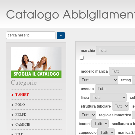
marchio
modello manica
Categorie
fitting
tessuto
T-SHIRT
linea
co
POLO
struttura tubolare
s
FELPE
taglio asimmetrico
bottoni
scollatura a 
CAMICIE
cappuccio
manica 3/
PILE