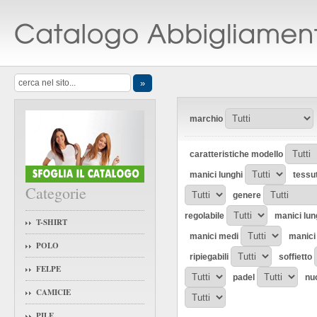
marchio
caratteristiche modello
manici lunghi
tessu
Categorie
genere
regolabile
manici lun
T-SHIRT
manici medi
manici 
POLO
ripiegabili
soffietto
FELPE
padel
nu
CAMICIE
PILE