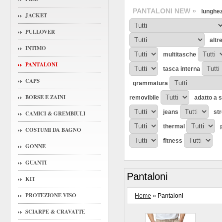
PANTALONI NEW »
lunghe
JACKET
PULLOVER
altr
INTIMO
multitasche
PANTALONI
tasca interna
CAPS
grammatura
BORSE E ZAINI
removibile
adatto a 
jeans
st
CAMICI & GREMBIULI
thermal
COSTUMI DA BAGNO
fitness
GONNE
GUANTI
Pantaloni
KIT
PROTEZIONE VISO
Home
» Pantaloni
SCIARPE & CRAVATTE