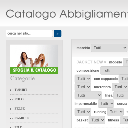
marchio
JACKET NEW »
modello
composizione
Categorie
con cappuccio
microfibra
T-SHIRT
linea
POLO
impermeabile
senza 
FELPE
running
CAMICIE
basket
fitness
PILE