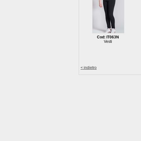
Cod: IT063N
Vesti
< indietro