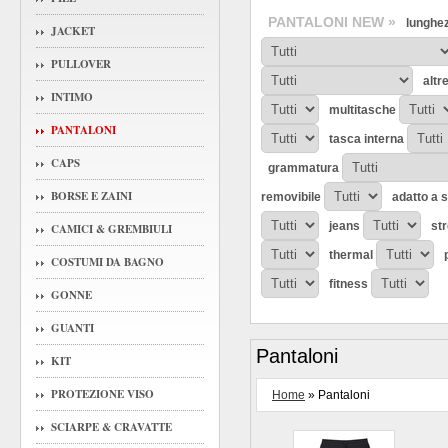
PANTALONI NEW »
lunghe
JACKET
PULLOVER
altr
INTIMO
multitasche
PANTALONI
tasca interna
CAPS
grammatura
BORSE E ZAINI
removibile
adatto a 
jeans
st
CAMICI & GREMBIULI
thermal
COSTUMI DA BAGNO
fitness
GONNE
GUANTI
Pantaloni
KIT
PROTEZIONE VISO
Home
» Pantaloni
SCIARPE & CRAVATTE