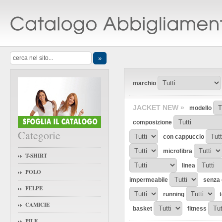
marchio
JACKET NEW »
modello
composizione
Categorie
con cappuccio
microfibra
T-SHIRT
linea
POLO
impermeabile
senza 
FELPE
running
CAMICIE
basket
fitness
PILE