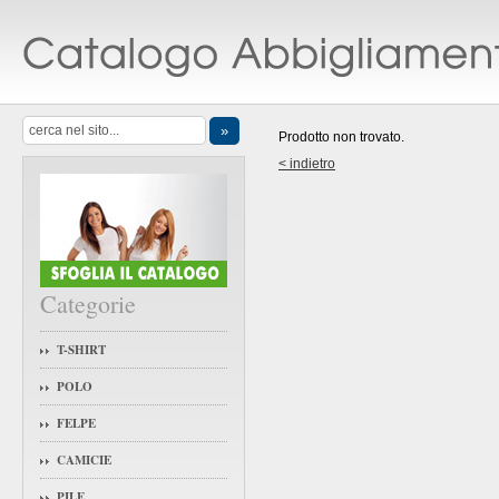
Prodotto non trovato.
< indietro
Categorie
T-SHIRT
POLO
FELPE
CAMICIE
PILE