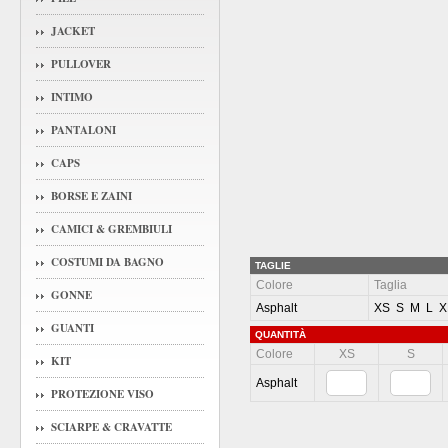
JACKET
PULLOVER
INTIMO
PANTALONI
CAPS
BORSE E ZAINI
CAMICI & GREMBIULI
COSTUMI DA BAGNO
TAGLIE
Colore
Taglia
GONNE
Asphalt
XS S M L 
GUANTI
QUANTITÀ
Colore
XS
S
KIT
Asphalt
PROTEZIONE VISO
SCIARPE & CRAVATTE