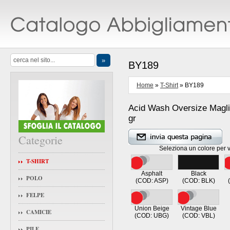
BY189
Home
»
T-Shirt
» BY189
Acid Wash Oversize Magl
gr
Categorie
Seleziona un colore per vi
T-SHIRT
Asphalt
Black
POLO
(COD: ASP)
(COD: BLK)
FELPE
Union Beige
Vintage Blue
CAMICIE
(COD: UBG)
(COD: VBL)
PILE