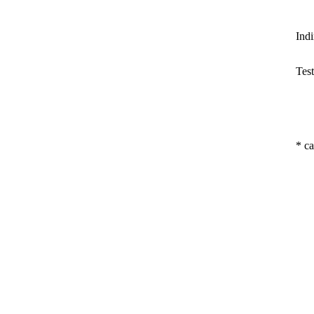
Indi
Tes
* c